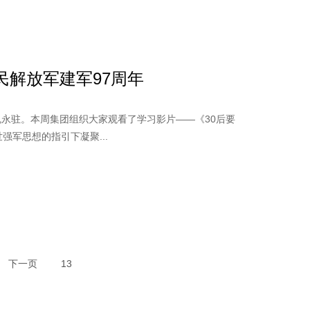
民解放军建军97周年
军魂永驻。本周集团组织大家观看了学习影片——《30后要
强军思想的指引下凝聚...
下一页
13