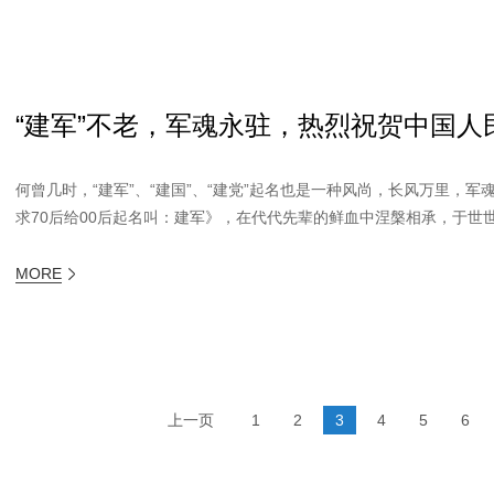
“建军”不老，军魂永驻，热烈祝贺中国人
何曾几时，“建军”、“建国”、“建党”起名也是一种风尚，长风万里，
求70后给00后起名叫：建军》，在代代先辈的鲜血中涅槃相承，于世世
MORE
上一页
1
2
3
4
5
6