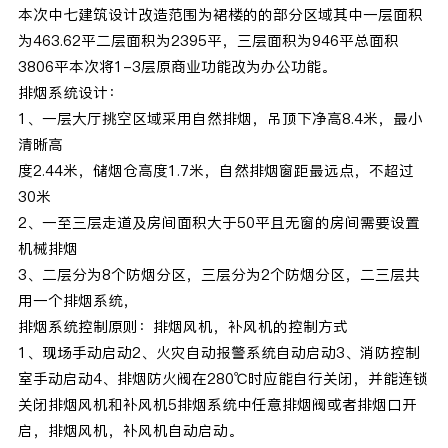
本次中七建筑设计改造范围为裙楼的的部分区域其中一层面积
为463.62平二层面积为2395平，三层面积为946平总面积
3806平本次将1-3层原商业功能改为办公功能。
排烟系统设计：
1、一层大厅挑空区域采用自然排烟，吊顶下净高8.4米，最小
清晰高
度2.44米，储烟仓高度1.7米，自然排烟窗距最远点，不超过
30米
2、一至三层走道及房间面积大于50平且无窗的房间需要设置
机械排烟
3、二层分为8个防烟分区，三层分为2个防烟分区，二三层共
用一个排烟系统，
排烟系统控制原则：排烟风机，补风机的控制方式
1、现场手动启动2、火灾自动报警系统自动启动3、消防控制
室手动启动4、排烟防火阀在280℃时应能自行关闭，并能连锁
关闭排烟风机和补风机5排烟系统中任意排烟阀或者排烟口开
启，排烟风机，补风机自动启动。