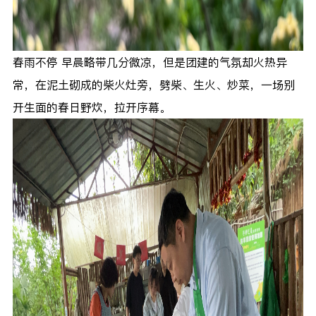
春雨不停 早晨略带几分微凉，但是团建的气氛却火热异
常，在泥土砌成的柴火灶旁，劈柴、生火、炒菜，一场别
开生面的春日野炊，拉开序幕。