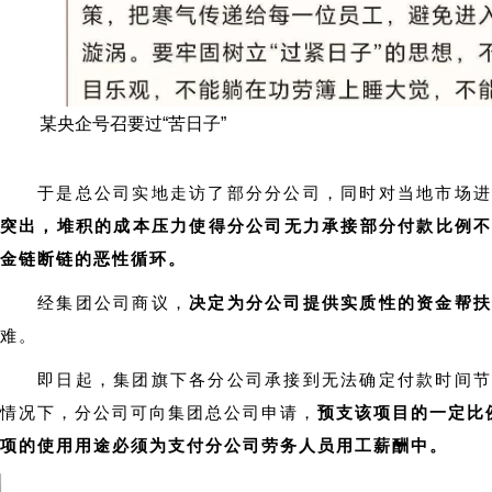
某央企号召要过“苦日子”
于是总公司实地走访了部分分公司，同时对当地市场
突出，堆积的成本压力使得分公司无力承接部分付款比例
金链断链的恶性循环。
经集团公司商议，
决定为分公司提供实质性的资金帮
难。
即日起，集团旗下各分公司承接到无法确定付款时间节
情况下，分公司可向集团总公司申请，
预支该项目的一定比
项的使用用途必须为支付分公司劳务人员用工薪酬中。