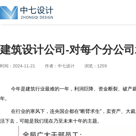
建筑设计公司-对每个分公
时间：2024-11-21 作者：中七设计 浏览：1259
今年是建筑行业最难的一年，利润巨降、资金断裂、破产
年。
在行业的寒风下，连央国企都在“断臂求生”，卖资产、大裁员
活下去，可能是我们现在乃至未来十年的主题。