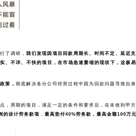
进行了调研，
我们发现因项目回款周期长、时间不定、延迟
不实、不详、不快的项目，在市场急速萎缩的现状下，这极
扶政策，
彻底解决各分公司经营过程中因为回款问题导致自
点，周期的项目，满足一定的条件和要求后，在未收到甲
例的设计劳务款项
，
最高垫付40%劳务款，最高金额100万